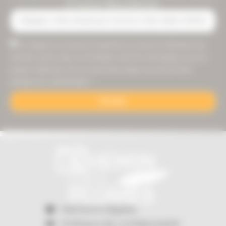
à notre Newsletter
En cliquant sur envoyer ma question je consent à l'utilisation des
données saisies dans ce formulaire à des fins d'échanges pour vos
projets seulement. Pour en savoir plus cliquer ici pour lire notre
politique de confidentialité. *
Envoyer
Mentions légales
Politique de confidentialité