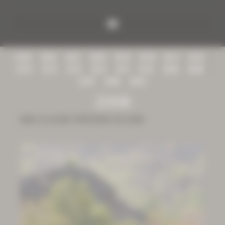
Panneau de gestion des cookies
2023
|
2022
|
2021
|
2020
|
2019
|
2018
|
2017
|
2016
|
2015
|
2014
|
2013
|
2012
|
2011
|
2010
|
2009
|
2008
|
2007
|
2006
|
2005
2008
MES CLICHÉS PRÉFÉRÉS DE 2008