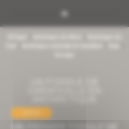
Panneau de gestion des cookies
Afrique
|
Amérique du Nord
|
Amérique du
Sud
|
Amérique centrale & Caraïbes
|
Asie
|
Europe
UN FOSSILE DE
GRENOUILLE EN
ANTARCTIQUE
RETOUR
UN PREMIER FOSSILE DE