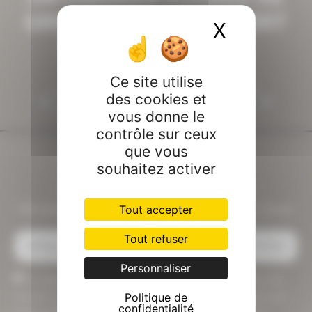
GRENOUILLE DÉCOUVERT
X
Masquer 
EN ANTARCTIQUE
Ce site utilise
PRÉCÉDENT
SUIVANT
des cookies et
LES GRENOUILLES COASSENT ….!
BALISTE COMMUN ……
vous donne le
contrôle sur ceux
que vous
souhaitez activer
Ne perdez pas une photo, inscrivez vous
Tout accepter
à notre Newsletter
Tout refuser
Personnaliser
En cliquant sur envoyer ma question je consent à l'utilisation des
Politique de
données saisies dans ce formulaire à des fins d'échanges pour vos
confidentialité