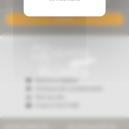
projets seulement. Pour en savoir plus cliquer ici pour lire notre
politique de confidentialité. *
Envoyer
Mentions légales
Politique de confidentialité
Plan du site
Chaine YOUTUBE
© 2026 CHEMIN DES
Site réalisé par
ARC EN