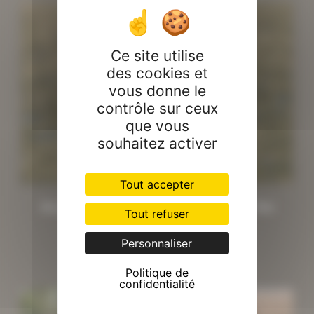
Ce site utilise
des cookies et
vous donne le
contrôle sur ceux
que vous
souhaitez activer
Tout accepter
Au plaisir de vous rencontrer sur les
Tout refuser
chemins.
Personnaliser
Bonne visite.
Politique de
confidentialité