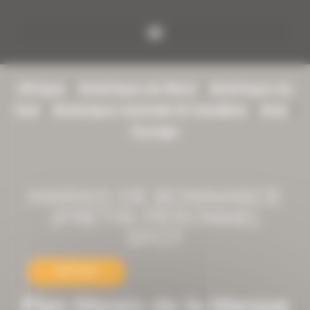
Panneau de gestion des cookies
Afrique
|
Amérique du Nord
|
Amérique du
Sud
|
Amérique centrale & Caraïbes
|
Asie
|
Europe
MARAIS DE BONNANCE
(FRETIN-PERONNE)
SPOT
RETOUR
Plan-Marais-de-la-Marque