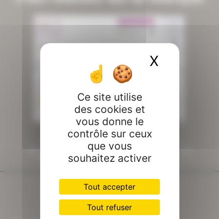
X
Masquer 
Ce site utilise
des cookies et
vous donne le
contrôle sur ceux
que vous
PRÉCÉDENT
SUIVANT
ASPAS: LE RENARD
MARAIS DU WARLET(FRETIN) (SPOT)
souhaitez activer
Tout accepter
Tout refuser