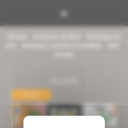
Panneau de gestion des cookies
Afrique
|
Amérique du Nord
|
Amérique du
Sud
|
Amérique centrale & Caraïbes
|
Asie
|
Europe
ALPES
RETOUR
PARC
PARC
RÉGIONAL
NATIONAL DU
VANOISE
DU
MERCANTOUR
QUEYRAS